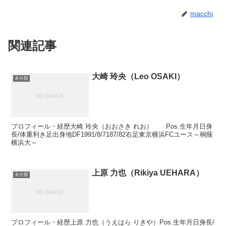
macchi
関連記事
大崎 玲央（Leo OSAKI）
未分類
プロフィール・経歴大崎 玲央（おおさき れお） Pos.生年月日身
長/体重利き足出身地DF1991/8/7187/82右足東京横浜FCユース～桐蔭
横浜大～
上原 力也（Rikiya UEHARA）
未分類
プロフィール・経歴上原 力也（うえはら りきや）Pos.生年月日身長/