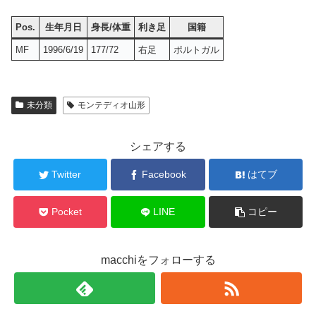
Pos.
生年月日
身長/体重
利き足
国籍
MF
1996/6/19
177/72
右足
ポルトガル
未分類
モンテディオ山形
シェアする
Twitter
Facebook
はてブ
Pocket
LINE
コピー
macchiをフォローする