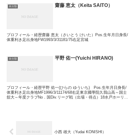
齋藤 恵太（Keita SAITO）
未分類
プロフィール・経歴齋藤 恵太（さいとう けいた）Pos.生年月日身長/
体重利き足出身地FW1993/3/31181/75右足宮城
平野 佑一(Yuichi HIRANO)
未分類
プロフィール・経歴平野 佑一(ひらの ゆういち) Pos.生年月日身長/
体重利き足出身地MF1996/3/11174/68右足東京國學院久我山高～国士
舘大～年度クラブNo．国Div.リーグ戦（出場・得点）18水戸ホーリー
ホック1925・11...
小西 雄大（Yudai KONISHI）