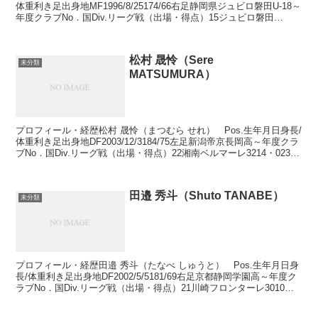
体重利き足出身地MF1996/8/25174/66右足静岡県ジュビロ磐田U-18～
年度クラブNo．国Div.リーグ戦（出場・得点）15ジュビロ磐田
3020・016ジュビロ...
松村 晟怜（Sere
未分類
MATSUMURA）
プロフィール・経歴松村 晟怜（まつむら せれ） Pos.生年月日身長/
体重利き足出身地DF2003/12/3184/75左足新潟帝京長岡高～年度クラ
ブNo．国Div.リーグ戦（出場・得点）22湘南ベルマーレ3214・023湘
南ベルマーレ32...
田邉 秀斗（Shuto TANABE）
未分類
プロフィール・経歴田邉 秀斗（たなべ しゅうと） Pos.生年月日身
長/体重利き足出身地DF2002/5/5181/69右足京都静岡学園高～年度ク
ラブNo．国Div.リーグ戦（出場・得点）21川崎フロンターレ3010・
022川崎フロンターレ...