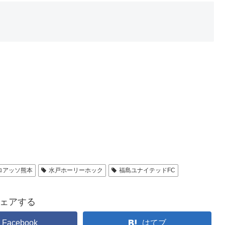
ロアッソ熊本
水戸ホーリーホック
福島ユナイテッドFC
ェアする
Facebook
はてブ