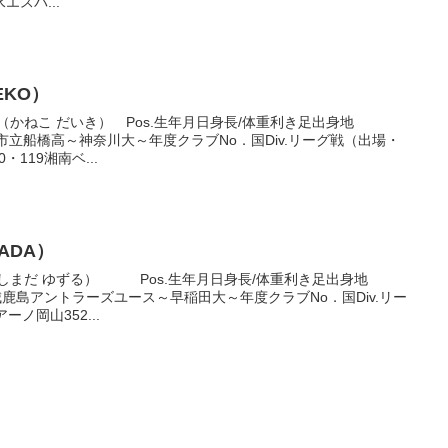
エスパ...
EKO）
（かねこ だいき） Pos.生年月日身長/体重利き足出身地
右足東京市立船橋高～神奈川大～年度クラブNo．国Div.リーグ戦（出場・
・119湘南ベ...
MADA）
しまだ ゆずる） Pos.生年月日身長/体重利き足出身地
4左足茨城鹿島アントラーズユース～早稲田大～年度クラブNo．国Div.リー
ノ岡山352...