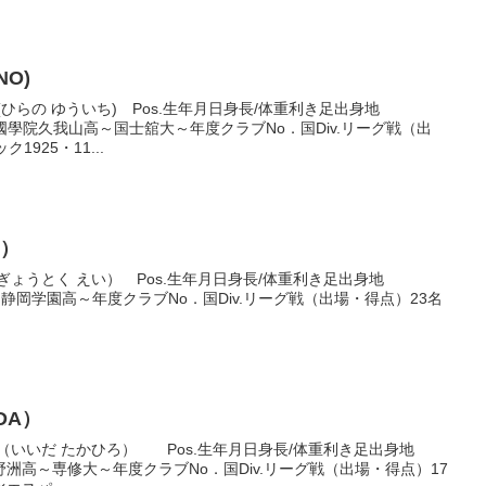
NO)
ひらの ゆういち) Pos.生年月日身長/体重利き足出身地
右足東京國學院久我山高～国士舘大～年度クラブNo．国Div.リーグ戦（出
925・11...
U）
ぎょうとく えい） Pos.生年月日身長/体重利き足出身地
8右足静岡静岡学園高～年度クラブNo．国Div.リーグ戦（出場・得点）23名
IDA）
（いいだ たかひろ） Pos.生年月日身長/体重利き足出身地
右足茨城野洲高～専修大～年度クラブNo．国Div.リーグ戦（出場・得点）17