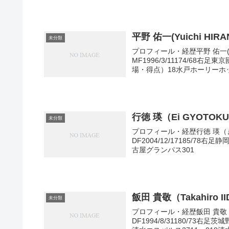
平野 佑一(Yuichi HIRA
未分類
プロフィール・経歴平野 佑一(
MF1996/3/11174/68
場・得点）18水戸ホーリーホック1
行徳 瑛（Ei GYOTOK
未分類
プロフィール・経歴行徳 瑛（
DF2004/12/17185/7
古屋グランパス301
飯田 貴敬（Takahiro I
未分類
プロフィール・経歴飯田 貴敬
DF1994/8/31180/73