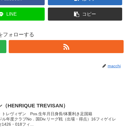
LINE
コピー
hiをフォローする
macchi
ENRIQUE TREVISAN）
トレヴィザン Pos.生年月日身長/体重利き足国籍
左足ブラジル年度クラブNo．国Div.リーグ戦（出場・得点）16フィゲイレ
426・018フィ...