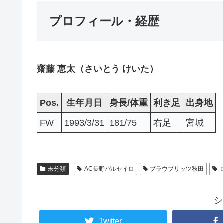
プロフィール・経歴
齋藤 恵太（さいとう けいた）
Pos.
生年月日
身長/体重
利き足
出身地
FW
1993/3/31
181/75
右足
宮城
未分類
AC長野パルセイロ
ブラウブリッツ秋田
シ
Twitter