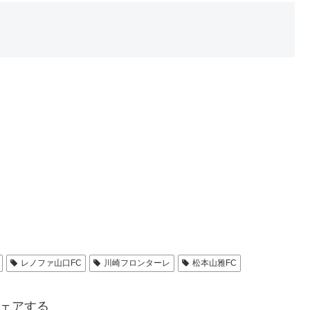
レノファ山口FC
川崎フロンターレ
松本山雅FC
ェアする