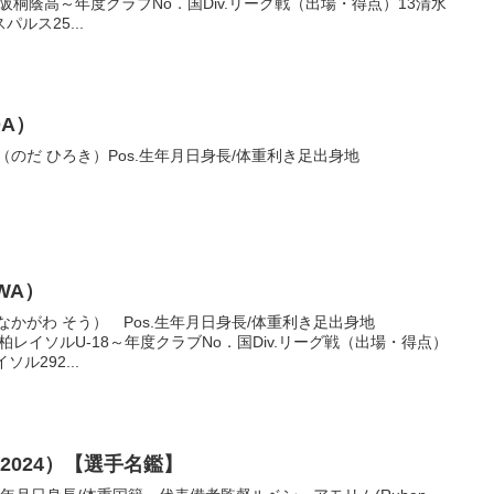
足愛知大阪桐蔭高～年度クラブNo．国Div.リーグ戦（出場・得点）13清水
パルス25...
DA）
のだ ひろき）Pos.生年月日身長/体重利き足出身地
WA）
かがわ そう） Pos.生年月日身長/体重利き足出身地
足千葉県柏レイソルU-18～年度クラブNo．国Div.リーグ戦（出場・得点）
ソル292...
-2024）【選手名鑑】