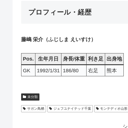
プロフィール・経歴
藤嶋 栄介（ふじしま えいすけ）
Pos.
生年月日
身長/体重
利き足
出身地
GK
1992/1/31
186/80
右足
熊本
未分類
サガン鳥栖
ジェフユナイテッド千葉
モンテディオ山形
シ