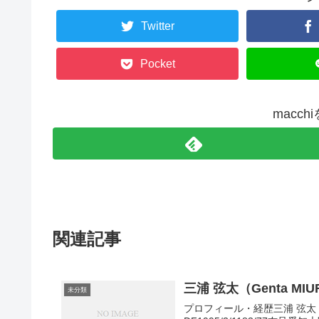
Twitter
Pocket
macc
関連記事
三浦 弦太（Genta MI
未分類
プロフィール・経歴三浦 弦太