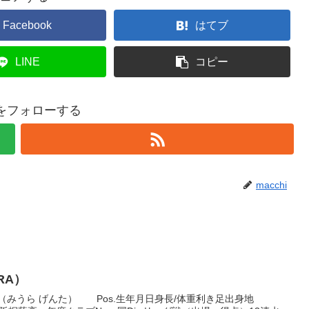
Facebook
はてブ
LINE
コピー
hiをフォローする
macchi
URA）
（みうら げんた） Pos.生年月日身長/体重利き足出身地