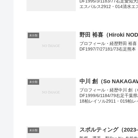
DF1995/3/1183/77右
エスパルス2912・014清水エス
野田 裕喜（Hiroki NO
未分類
プロフィール・経歴野田 裕喜（
DF1997/7/27181/73右足熊本
中川 創（So NAKAGA
未分類
プロフィール・経歴中川 創（な
DF1999/6/1184/79右
18柏レイソル2911・019柏レイ
スポルティング（2023
未分類