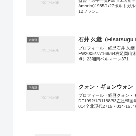
監督・選手一覧Pos.No.名
Amorim)1985/1/27ポルトガ
12フラン...
石井 久継（Hisatsugu I
未分類
プロフィール・経歴石井 久継
FW2005/7/7168/64右
点）23湘南ベルマーレ371
クォン・ギョンウォン（KW
未分類
プロフィール・経歴クォン・ギ
DF1992/1/31188/83
014全北現代2715・014-15ア