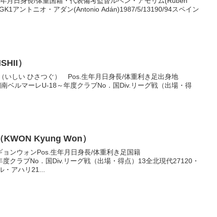
前生年月日身長/体重国籍・代表備考監督ルベン・アモリム(Ruben
ルGK1アントニオ・アダン(Antonio Adán)1987/5/13190/94スペイン
SHII）
（いしい ひさつぐ） Pos.生年月日身長/体重利き足出身地
足岡山湘南ベルマーレU-18～年度クラブNo．国Div.リーグ戦（出場・得
ON Kyung Won）
ョンウォンPos.生年月日身長/体重利き足国籍
左足韓国年度クラブNo．国Div.リーグ戦（出場・得点）13全北現代27120・
ル・アハリ21...