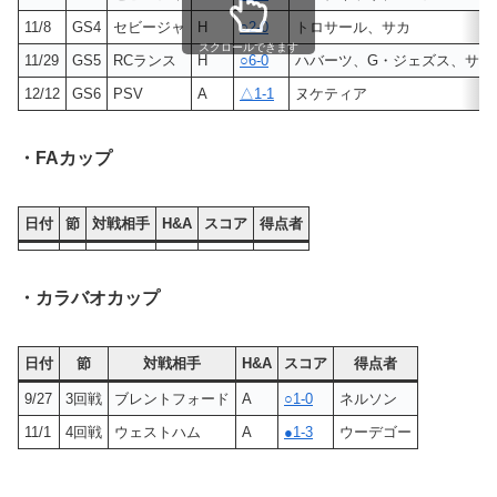
11/8
GS4
セビージャ
H
○2-0
トロサール、サカ
スクロールできます
11/29
GS5
RCランス
H
○6-0
ハバーツ、G・ジェズス、サカ
12/12
GS6
PSV
A
△1-1
ヌケティア
・FAカップ
日付
節
対戦相手
H&A
スコア
得点者
・カラバオカップ
日付
節
対戦相手
H&A
スコア
得点者
9/27
3回戦
ブレントフォード
A
○1-0
ネルソン
11/1
4回戦
ウェストハム
A
●1-3
ウーデゴー