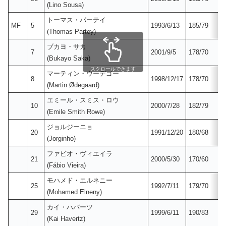
(Lino Sousa)
トーマス・パーテイ
MF
5
1993/6/13
185/79
(Thomas Partey)
ブカヨ・サカ
7
2001/9/5
178/70
(Bukayo Saka)
スクロールできます
マーティン・ウーデゴー
8
1998/12/17
178/70
(Martin Ødegaard)
エミール・スミス・ロウ
10
2000/7/28
182/79
(Emile Smith Rowe)
ジョルジーニョ
20
1991/12/20
180/68
(Jorginho)
ファビオ・ヴィエイラ
21
2000/5/30
170/60
(Fábio Vieira)
モハメド・エルネニー
25
1992/7/11
179/70
(Mohamed Elneny)
カイ・ハバーツ
29
1999/6/11
190/83
(Kai Havertz)