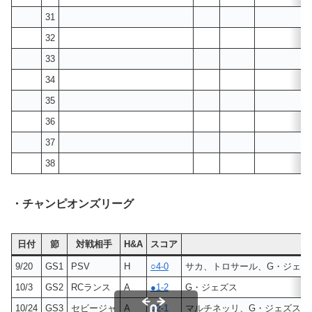
31
32
33
34
35
36
37
38
・チャンピオンズリーグ
日付
節
対戦相手
H&A
スコア
9/20
GS1
PSV
H
○4-0
サカ、トロサール、G・ジェズ
10/3
GS2
RCランス
A
●1-2
G・ジェズス
10/24
GS3
セビージャ
A
○2-1
マルチネッリ、G・ジェズス