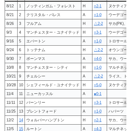
8/12
1
ノッティンガム・フォレスト
H
○2-1
ヌケティア
8/21
2
クリスタル・パレス
A
○1-0
ウーデゴー(P
8/26
3
フルアム
H
△2-2
サカ(PK)、
9/3
4
マンチェスター・ユナイテッド
H
○3-1
ウーデゴー、
9/16
5
エバートン
A
○1-0
トロサール
9/24
6
トッテナム
H
△2-2
オウンゴール、
9/30
7
ボーンマス
A
○4-0
サカ、ウーデゴ
10/8
8
マンチェスター・シティ
H
○1-0
マルチネッ
10/21
9
チェルシー
A
△2-2
ライス、ト
10/28
10
シェフィールド・ユナイテッド
H
○5-0
ヌケティア
11/4
11
ニューカッスル
A
●0-1
11/11
12
バーンリー
H
○3-1
トロサール
11/25
13
ブレントフォード
A
○1-0
ハバーツ
12/2
14
ウォルバーハンプトン
H
○2-1
サカ、ウー
12/5
15
ルートン
A
○4-3
マルチネッ