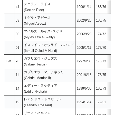
デクラン・ライス
41
1999/1/14
185/76
(Declan Rice)
ミゲル・アゼース
39
2002/9/20
180/75
(Miguel Azeez)
マイルズ・ルイス=スケリー
59
2006/9/26
174/72
(Myles Lewis-Skelly)
イスマイル・オウラド・ムハンド
91
2005/1/11
178/70
(Ismail Oulad M’Hand)
ガブリエウ・ジェズス
FW
9
1997/4/3
175/73
(Gabriel Jesus)
ガブリエウ・マルチネッリ
11
2001/6/18
178/75
(Gabriel Martinelli)
エディー・ヌケティア
14
1999/5/30
180/73
(Eddie Nketiah)
レアンドロ・トロサール
19
1994/12/4
172/61
(Leandro Trossard)
リース・ネルソン