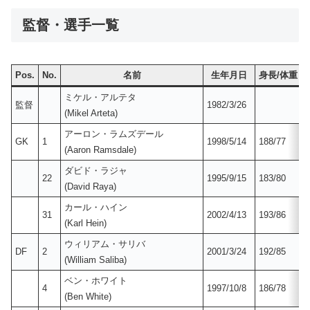
監督・選手一覧
Pos.
No.
名前
生年月日
身長/体重
ミケル・アルテタ
監督
1982/3/26
(Mikel Arteta)
アーロン・ラムズデール
GK
1
1998/5/14
188/77
(Aaron Ramsdale)
ダビド・ラジャ
22
1995/9/15
183/80
(David Raya)
カール・ハイン
31
2002/4/13
193/86
(Karl Hein)
ウィリアム・サリバ
DF
2
2001/3/24
192/85
(William Saliba)
ベン・ホワイト
4
1997/10/8
186/78
(Ben White)