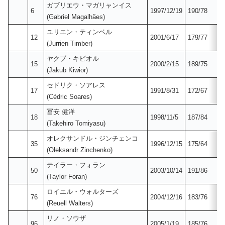
ガブリエウ・マガリャンイス
6
1997/12/19
190/78
(Gabriel Magalhães)
ユリエン・ティンベル
12
2001/6/17
179/77
(Jurrien Timber)
ヤクブ・キビオル
15
2000/2/15
189/75
(Jakub Kiwior)
セドリク・ソアレス
17
1991/8/31
172/67
(Cédric Soares)
冨安 健洋
18
1998/11/5
187/84
(Takehiro Tomiyasu)
オレクサンドル・ジンチェンコ
35
1996/12/15
175/64
(Oleksandr Zinchenko)
テイラー・フォラン
50
2003/10/14
191/86
(Taylor Foran)
ロイエル・ウォルターズ
76
2004/12/16
183/76
(Reuell Walters)
リノ・ソウザ
96
2005/1/19
185/76