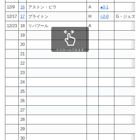
12/9
16
アストン・ビラ
A
●0-1
12/17
17
ブライトン
H
○2-0
G・ジェズス
12/23
18
リバプール
A
19
20
スクロールできます
21
22
23
24
25
26
27
28
29
30