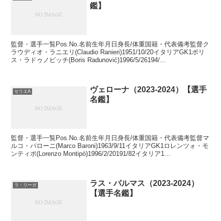
鑑】
監督・選手一覧Pos.No.名前生年月日身長/体重国籍・代表備考監督ク
ラウディオ・ラニエリ(Claudio Ranieri)1951/10/20イタリアGK1ボリ
ス・ラドゥノビッチ(Boris Radunović)1996/5/26194/...
ヴェローナ（2023-2024）【選手
セリエA
名鑑】
監督・選手一覧Pos.No.名前生年月日身長/体重国籍・代表備考監督マ
ルコ・バローニ(Marco Baroni)1963/9/11イタリアGK1ロレンツォ・モ
ンティポ(Lorenzo Montipò)1996/2/20191/82イタリア1...
ラス・パルマス（2023-2024）
ラ・リーガ
【選手名鑑】